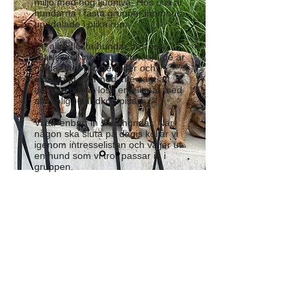
miljö med hög ljudnivå. Hos oss är
hundarna i fasta grupper inomhus,
uppdelade i olika rum.
De allra flesta hundar hos oss
vilar/sover inomhus eftersom de är
nöjda efter promenader och
aktivering. Därmed inte sagt att
det inte busas loss emellanåt med
alla roliga hundkompisar!
Vi tar enbart in små hundar. När
någon ska sluta på dagis kollar vi
igenom intresselistan och väljer ut
en hund som vi tror passar in i
gruppen.