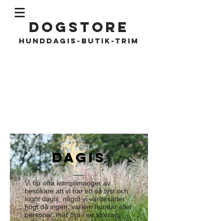
DOGSTORE
Hunddagis-butik-trim
DAGIS
Vi får ofta komplimanger av
besökare att vi har ett så tyst och
lugnt dagis, något vi värdesätter
högt då ingen, varken hundar eller
personal, mår bra i en stressig